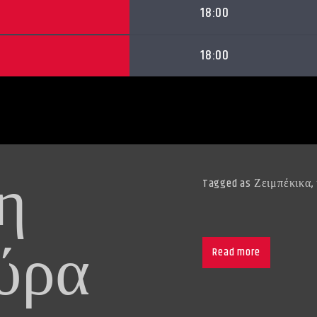
18:00
18:00
 η
Tagged as
Ζειμπέκικα
,
ύρα
Read more