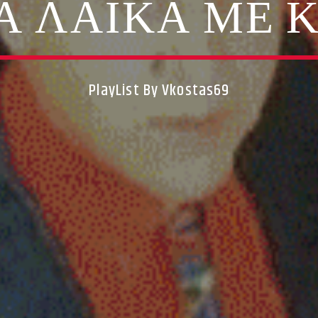
ΔΑ ΛΑΪΚΑ ΜΕ 
PlayList By Vkostas69