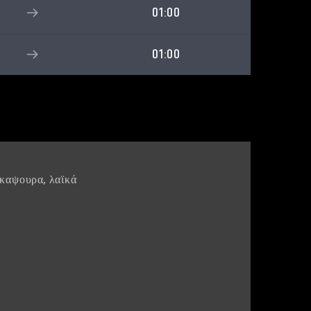
01:00
01:00
καψουρα
,
λαϊκά