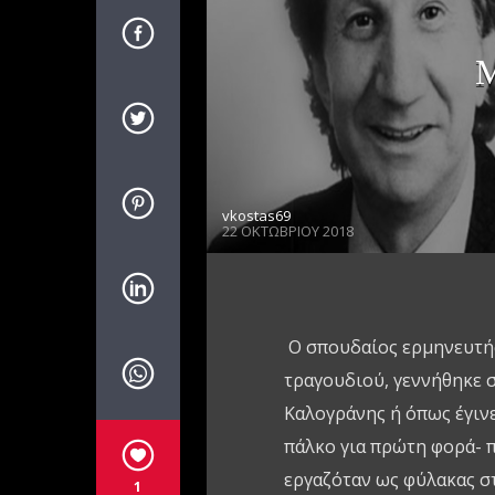
Μ
vkostas69
22 ΟΚΤΩΒΡΊΟΥ 2018
Ο σπουδαίος ερμηνευτής
τραγουδιού, γεννήθηκε σ
Καλογράνης ή όπως έγιν
πάλκο για πρώτη φορά- π
εργαζόταν ως φύλακας στ
1