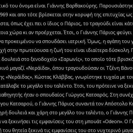
τικό του όνομα είναι Γιάννης Βαρθακούρης. Παρουσιάστηκ
969 και απο τότε βρίσκεται στην κορυφή της επιτυχίας ως
τα, όπως έχει πει ο ίδιος ο Πάριος, το τραγούδι είναι κάτ
οια χώρα κι αν προέρχεται. Έτσι, ο Γιάννης Πάριος φεύγει
να προκειμένου να σπουδάσει ιατρική. Όμως, η αγάπη του γ
ρχή στην πρωτεύουσα η ζωή του είναι ιδιαίτερα δύσκολη. Γ
ι δουλειά στο ξενοδοχείο «Σαρωνίς», το οποίο τότε βρισκ
ρινό μαγαζί «Νεράϊδα», όπου τραγουδούσαν οι Τζένη Βάνου
της «Νεράϊδας», Κώστας Κλάββας, γνωρίστηκε τυχαία με το
ατάλαβε το μεγάλο του ταλέντο. Έτσι, του πρότεινε να ξεκ
καθηγητής ήταν ο σπουδαίος Γιώργος Κατσαρός. Στη συνέχε
ργου Κατσαρού, ο Γιάννης Πάριος συναντά τον Απόστολο 
ληρή δουλειά και χάρη στο μεγάλο του ταλέντο, ο Γιάννης 
 να ξεκινήσει τις εμφανίσεις του στη μπουάτ «Odeon». Ο Γ
 του θητεία ξεκινά τις εμφανίσεις του στο νυχτερινό μαγα