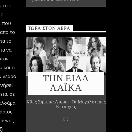
ε στο
 ο
ι που
ΤΏΡΑ ΣΤΟΝ ΑΈΡΑ
 απο το
ια το
ια να
όταν
 και ο
ΤΗΝ ΕΙΔΑ
ν νεαρό
ΛΑΪΚΑ
ινήσει
ια, σε
Χθες Σημερα Αυριο - Οι Μεγαλυτερες
Καλδάρα
Επιτυχιες
Πάριος
[...]
ιάννης
ζί