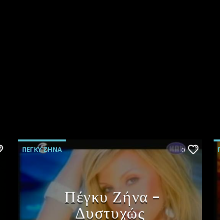
ΠΕΓΚΥ ΖΗΝΑ
0
Πέγκυ Ζήνα –
Δυστυχώς