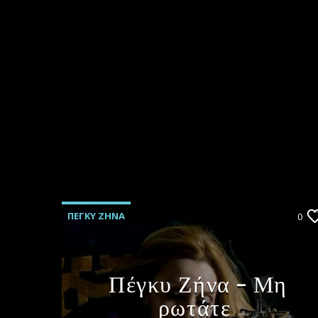
ΠΕΓΚΥ ΖΗΝΑ
0
Πέγκυ Ζήνα – Μη
ρωτάτε