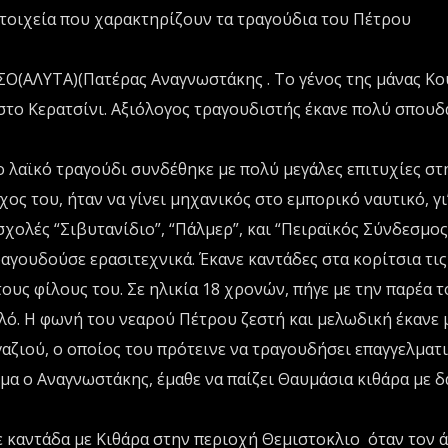
στοιχεία που χαρακτηρίζουν τα τραγούδια του Πέτρου
Ο(ΑΛΥΤΑ)(Πατέρας Αναγνωστάκης . Το γένος της μάνας Κο
το Κερατσίνι. Αξιόλογος τραγουδιστής έκανε πολύ σπουδ
ο λαϊκό τραγούδι συνδέθηκε με πολύ μεγάλες επιτυχίες στ
ος του, ήταν να γίνει μηχανικός στο εμπορικό ναυτικό, γι
σχολές “Σιβυτανίδιο”, “Πάλμερ”, και “Πειραϊκός Σύνδεσμος
αγουδούσε ερασιτεχνικά. Έκανε καντάδες στα κορίτσια τις
τους φίλους του. Σε ηλικία 18 χρονών, πήγε με την παρέα τ
ό. Η φωνή του νεαρού Πέτρου ζεστή και μελωδική έκανε 
αζιού, ο οποίος του πρότεινε να τραγουδήσει επαγγελματι
ημα ο Αναγνωστάκης, έμαθε να παίζει Θαυμάσια κιθάρα με 
ε καντάδα με Κιθάρα στην περιοχή Θεμιστοκλιο όταν τον 