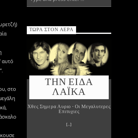
υρετζή)
ΤΏΡΑ ΣΤΟΝ ΑΈΡΑ
αία
η
’ αυτό
”.
ΤΗΝ ΕΙΔΑ
ΛΑΪΚΑ
ου, στο
μεγάλη
Χθες Σημερα Αυριο - Οι Μεγαλυτερες
κά,
Επιτυχιες
δάσκαλο
[...]
άκουσε