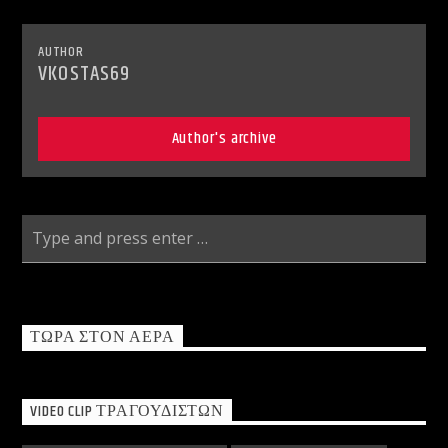
Radio69 Live
AUTHOR
VKOSTAS69
Author's archive
ΤΏΡΑ ΣΤΟΝ ΑΈΡΑ
VIDEO CLIP ΤΡΑΓΟΥΔΙΣΤΏΝ