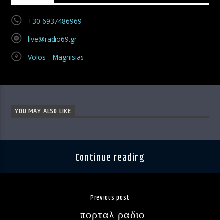
+30 6937486969
live@radio69.gr
Volos - Magnisias
YOU MAY ALSO LIKE
Continue reading
Previous post
πορταλ ραδιο