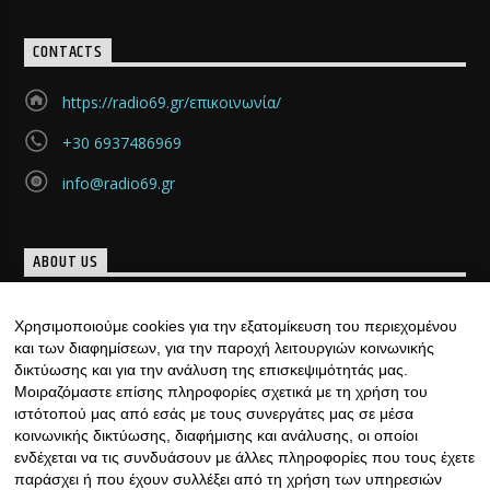
CONTACTS
https://radio69.gr/επικοινωνία/
+30 6937486969
info@radio69.gr
ABOUT US
Μια νέα ομάδα, γεμάτη καινούριες και μοντέρνες ιδέες
Χρησιμοποιούμε cookies για την εξατομίκευση του περιεχομένου
«γεννήθηκε», με υπογραφή… ιδιαίτερη. Κάθε μέρα, ......
και των διαφημίσεων, για την παροχή λειτουργιών κοινωνικής
Discover more
δικτύωσης και για την ανάλυση της επισκεψιμότητάς μας.
Μοιραζόμαστε επίσης πληροφορίες σχετικά με τη χρήση του
ιστότοπού μας από εσάς με τους συνεργάτες μας σε μέσα
κοινωνικής δικτύωσης, διαφήμισης και ανάλυσης, οι οποίοι
ενδέχεται να τις συνδυάσουν με άλλες πληροφορίες που τους έχετε
παράσχει ή που έχουν συλλέξει από τη χρήση των υπηρεσιών