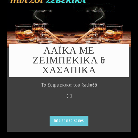
ΛΑΪΚΑ ΜΕ
ΖΕΙΜΠΕΚΙΚΑ &
ΧΑΣΆΠΙΚΑ
Τα ζειμπέκικα του Radio69
[...]
Info and episodes