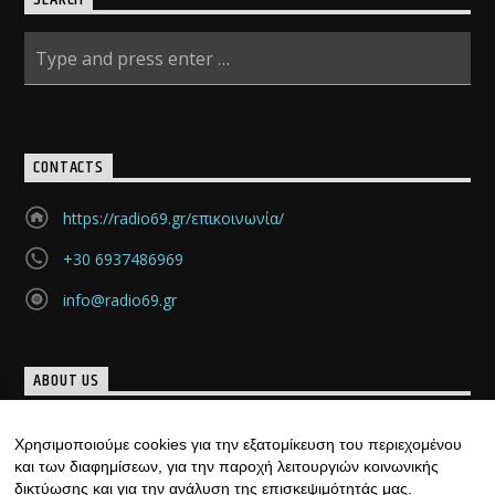
SEARCH
CONTACTS
https://radio69.gr/επικοινωνία/
+30 6937486969
info@radio69.gr
ABOUT US
Μια νέα ομάδα, γεμάτη καινούριες και μοντέρνες ιδέες
Χρησιμοποιούμε cookies για την εξατομίκευση του περιεχομένου
«γεννήθηκε», με υπογραφή… ιδιαίτερη. Κάθε μέρα, ......
και των διαφημίσεων, για την παροχή λειτουργιών κοινωνικής
Discover more
δικτύωσης και για την ανάλυση της επισκεψιμότητάς μας.