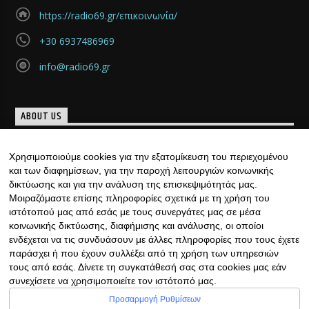
https://radio69.gr/επικοινωνία/
+30 6937486969
info@radio69.gr
ABOUT US
Μια νέα ομάδα, γεμάτη καινούριες και μοντέρνες ιδέες
Χρησιμοποιούμε cookies για την εξατομίκευση του περιεχομένου
«γεννήθηκε», με υπογραφή… ιδιαίτερη. Κάθε μέρα, ......
και των διαφημίσεων, για την παροχή λειτουργιών κοινωνικής
Discover more
δικτύωσης και για την ανάλυση της επισκεψιμότητάς μας.
Μοιραζόμαστε επίσης πληροφορίες σχετικά με τη χρήση του
ιστότοπού μας από εσάς με τους συνεργάτες μας σε μέσα
κοινωνικής δικτύωσης, διαφήμισης και ανάλυσης, οι οποίοι
ενδέχεται να τις συνδυάσουν με άλλες πληροφορίες που τους έχετε
παράσχει ή που έχουν συλλέξει από τη χρήση των υπηρεσιών
τους από εσάς. Δίνετε τη συγκατάθεσή σας στα cookies μας εάν
συνεχίσετε να χρησιμοποιείτε τον ιστότοπό μας.
Copyright © 2022 | Φιλοξενία Ιστοσελίδας &
Προσαρμογή Ρυθμίσεων
Ραδιοφώνου με ♥ από RadioHost.gr