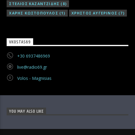
ΣΤΕΛΙΟΣ ΚΑΖΑΝΤΖΙΔΗΣ
(8)
ΧΑΡΗΣ ΚΩΣΤΟΠΟΥΛΟΣ
(1)
ΧΡΗΣΤΟΣ ΑΥΓΕΡΙΝΟΣ
(7)
VKOSTAS69
+30 6937486969
live@radio69.gr
Volos - Magnisias
YOU MAY ALSO LIKE