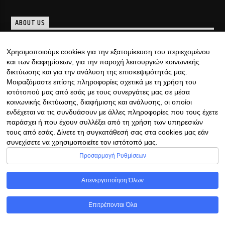
ABOUT US
Μια νέα ομάδα, γεμάτη καινούριες και μοντέρνες ιδέες
Χρησιμοποιούμε cookies για την εξατομίκευση του περιεχομένου
«γεννήθηκε», με υπογραφή… ιδιαίτερη. Κάθε μέρα, ......
και των διαφημίσεων, για την παροχή λειτουργιών κοινωνικής
Discover more
δικτύωσης και για την ανάλυση της επισκεψιμότητάς μας.
Μοιραζόμαστε επίσης πληροφορίες σχετικά με τη χρήση του
ιστότοπού μας από εσάς με τους συνεργάτες μας σε μέσα
κοινωνικής δικτύωσης, διαφήμισης και ανάλυσης, οι οποίοι
ενδέχεται να τις συνδυάσουν με άλλες πληροφορίες που τους έχετε
παράσχει ή που έχουν συλλέξει από τη χρήση των υπηρεσιών
τους από εσάς. Δίνετε τη συγκατάθεσή σας στα cookies μας εάν
συνεχίσετε να χρησιμοποιείτε τον ιστότοπό μας.
Copyright © 2022 | Φιλοξενία Ιστοσελίδας &
Προσαρμογή Ρυθμίσεων
Ραδιοφώνου με ♥ από RadioHost.gr
Απενεργοποίηση Όλων
Επιτρέπονται Όλα