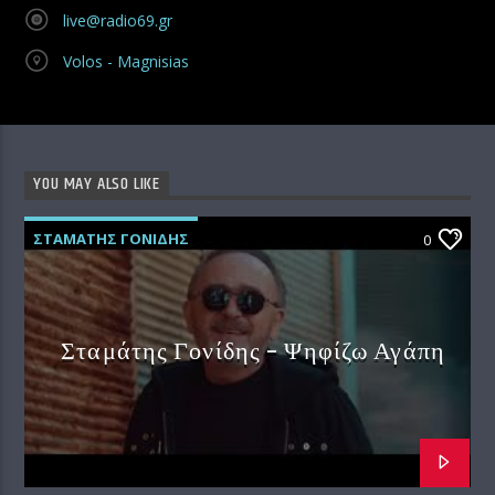
live@radio69.gr
Volos - Magnisias
YOU MAY ALSO LIKE
ΣΤΑΜΑΤΗΣ ΓΟΝΙΔΗΣ
0
Σταμάτης Γονίδης – Ψηφίζω Αγάπη