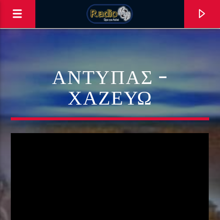
ΑΝΤΎΠΑΣ –
ΧΑΖΕΎΩ
0:00
ΑΣΤΟ ΝΑ ΠΑΙΖΕΙ !!!