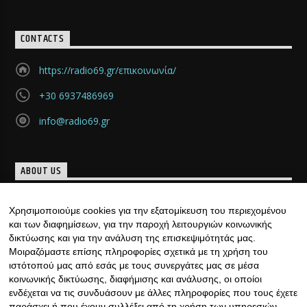
CONTACTS
https://radio69.gr/επικοινωνία/
+30 6937486969
info@radio69.gr
ABOUT US
Μια νέα ομάδα, γεμάτη καινούριες και μοντέρνες ιδέες
Χρησιμοποιούμε cookies για την εξατομίκευση του περιεχομένου
«γεννήθηκε», με υπογραφή… ιδιαίτερη. Κάθε μέρα, ......
και των διαφημίσεων, για την παροχή λειτουργιών κοινωνικής
Discover more
δικτύωσης και για την ανάλυση της επισκεψιμότητάς μας.
Μοιραζόμαστε επίσης πληροφορίες σχετικά με τη χρήση του
ιστότοπού μας από εσάς με τους συνεργάτες μας σε μέσα
κοινωνικής δικτύωσης, διαφήμισης και ανάλυσης, οι οποίοι
ενδέχεται να τις συνδυάσουν με άλλες πληροφορίες που τους έχετε
παράσχει ή που έχουν συλλέξει από τη χρήση των υπηρεσιών