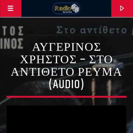
ΑΥΓΕΡΙΝΌΣ
ΧΡΉΣΤΟΣ – ΣΤΟ
ΑΝΤΊΘΕΤΟ ΡΕΎΜΑ
0:00
(AUDIO)
ΑΣΤΟ ΝΑ ΠΑΙΖΕΙ !!!