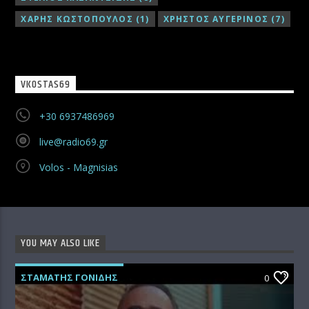
ΧΑΡΗΣ ΚΩΣΤΟΠΟΥΛΟΣ
(1)
ΧΡΗΣΤΟΣ ΑΥΓΕΡΙΝΟΣ
(7)
VKOSTAS69
+30 6937486969
live@radio69.gr
Volos - Magnisias
YOU MAY ALSO LIKE
ΣΤΑΜΑΤΗΣ ΓΟΝΙΔΗΣ
0