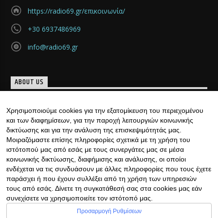
https://radio69.gr/επικοινωνία/
+30 6937486969
info@radio69.gr
ABOUT US
Μια νέα ομάδα, γεμάτη καινούριες και μοντέρνες ιδέες
Χρησιμοποιούμε cookies για την εξατομίκευση του περιεχομένου
«γεννήθηκε», με υπογραφή… ιδιαίτερη. Κάθε μέρα, ......
και των διαφημίσεων, για την παροχή λειτουργιών κοινωνικής
Discover more
δικτύωσης και για την ανάλυση της επισκεψιμότητάς μας.
Μοιραζόμαστε επίσης πληροφορίες σχετικά με τη χρήση του
ιστότοπού μας από εσάς με τους συνεργάτες μας σε μέσα
κοινωνικής δικτύωσης, διαφήμισης και ανάλυσης, οι οποίοι
ενδέχεται να τις συνδυάσουν με άλλες πληροφορίες που τους έχετε
παράσχει ή που έχουν συλλέξει από τη χρήση των υπηρεσιών
τους από εσάς. Δίνετε τη συγκατάθεσή σας στα cookies μας εάν
συνεχίσετε να χρησιμοποιείτε τον ιστότοπό μας.
Copyright © 2022 | Φιλοξενία Ιστοσελίδας &
Προσαρμογή Ρυθμίσεων
Ραδιοφώνου με ♥ από RadioHost.gr