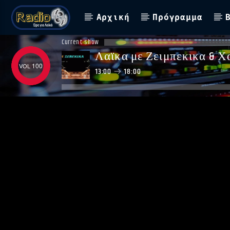
Αρχική
Πρόγραμμα
Current show
Λαϊκα με Ζειμπεκικα & Χ
100
13:00
18:00
ΑΣΤΟ ΝΑ ΠΑΙΖΕΙ !