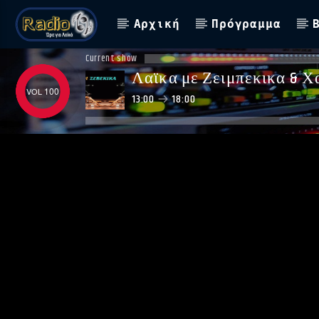
Αρχική
Πρόγραμμα
Current show
Λαϊκα με Ζειμπεκικα & Χ
100
13:00
18:00
ΑΣΤΟ ΝΑ ΠΑΙΖΕΙ !