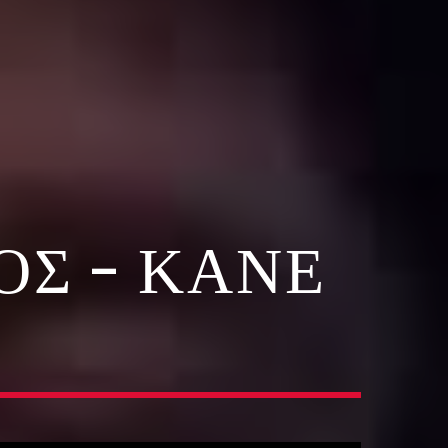
Σ – ΚΆΝΕ
Ο