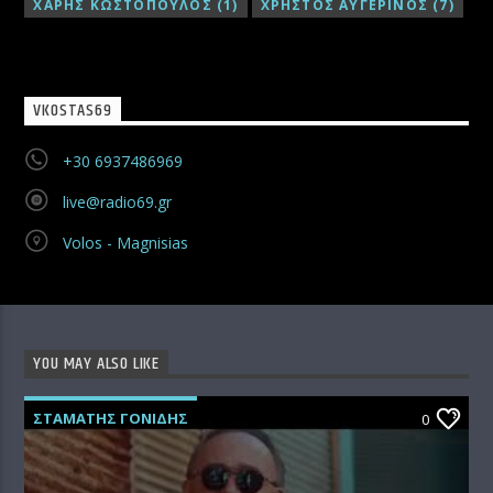
ΧΑΡΗΣ ΚΩΣΤΟΠΟΥΛΟΣ
(1)
ΧΡΗΣΤΟΣ ΑΥΓΕΡΙΝΟΣ
(7)
VKOSTAS69
+30 6937486969
live@radio69.gr
Volos - Magnisias
YOU MAY ALSO LIKE
ΣΤΑΜΑΤΗΣ ΓΟΝΙΔΗΣ
0