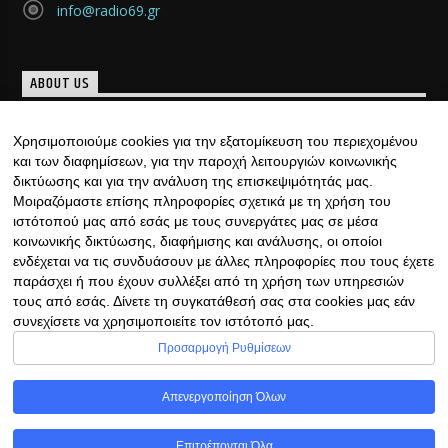
info@radio69.gr
ABOUT US
Μια νέα ομάδα, γεμάτη καινούριες και μοντέρνες ιδέες
Χρησιμοποιούμε cookies για την εξατομίκευση του περιεχομένου
«γεννήθηκε», με υπογραφή… ιδιαίτερη. Κάθε μέρα, ......
και των διαφημίσεων, για την παροχή λειτουργιών κοινωνικής
Discover more
δικτύωσης και για την ανάλυση της επισκεψιμότητάς μας.
Μοιραζόμαστε επίσης πληροφορίες σχετικά με τη χρήση του
ιστότοπού μας από εσάς με τους συνεργάτες μας σε μέσα
κοινωνικής δικτύωσης, διαφήμισης και ανάλυσης, οι οποίοι
ενδέχεται να τις συνδυάσουν με άλλες πληροφορίες που τους έχετε
παράσχει ή που έχουν συλλέξει από τη χρήση των υπηρεσιών
τους από εσάς. Δίνετε τη συγκατάθεσή σας στα cookies μας εάν
συνεχίσετε να χρησιμοποιείτε τον ιστότοπό μας.
Copyright © 2022 | Φιλοξενία Ιστοσελίδας &
Προσαρμογή Ρυθμίσεων
Ραδιοφώνου με ♥ από RadioHost.gr
Απενεργοποίηση Όλων
Επιτρέπονται Όλα