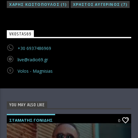
ΧΑΡΗΣ ΚΩΣΤΟΠΟΥΛΟΣ
(1)
ΧΡΗΣΤΟΣ ΑΥΓΕΡΙΝΟΣ
(7)
VKOSTAS69
+30 6937486969
live@radio69.gr
Volos - Magnisias
YOU MAY ALSO LIKE
ΣΤΑΜΑΤΗΣ ΓΟΝΙΔΗΣ
0